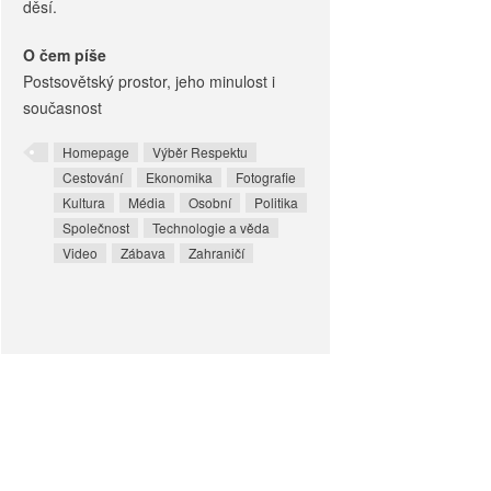
děsí.
O čem píše
Postsovětský prostor, jeho minulost i
současnost
Homepage
Výběr Respektu
Cestování
Ekonomika
Fotografie
Kultura
Média
Osobní
Politika
Společnost
Technologie a věda
Video
Zábava
Zahraničí