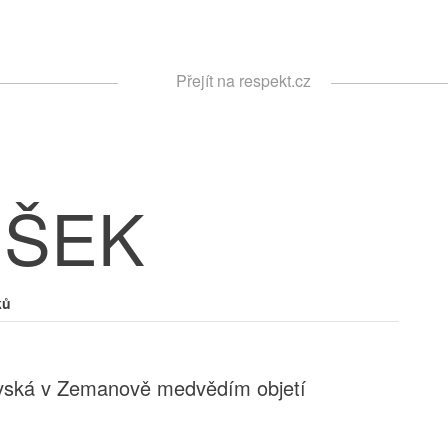
Respekt
Přejít na respekt.cz
Vyhledávání
ŠEK
ků
vská v Zemanově medvědím objetí