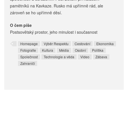
pamětníků na Kavkaze. Rusko má upřímně rád, ale
zároveň se ho upřímně děsí.
O čem píše
Postsovětský prostor, jeho minulost i současnost
Homepage
Výběr Respektu
Cestování
Ekonomika
Fotografie
Kultura
Média
Osobní
Politika
Společnost
Technologie a věda
Video
Zábava
Zahraničí