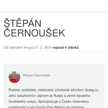
Respekt
Vy
ŠTĚPÁN
ČERNOUŠEK
Od založení blogu 21. 2. 2014
napsal 6 článků
Štěpán Černoušek
Rusista, publicista, cestovatel, předseda sdružení Gulag.cz.
Jeho celoživotním zájmem je Rusko a země bývalého
Sovětského svazu. Spolupracuje s Česko-čečenskou
společností a sdružením Post Bellum při natáčení